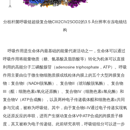
分枝杆菌呼吸链超级复合物CIII2CIV2SOD2的3.5 Å分辨率冷冻电镜结
构
呼吸作用是生命体内最基础的能量代谢活动之一，生命体可以通过
呼吸作用将能量物质（糖、氨基酸及脂肪酸等）转化为机体可以直接
利用的高能分子三磷酸腺苷（adenosine triphosphate，ATP）。呼吸
作用主要由位于微生物细胞质膜或线粒体内膜上的五个大型跨膜复合
物：复合物I（NADH脱氢酶）、复合物II（琥珀酸脱氢酶）、复合物
III（醌：细胞色素c氧化还原酶）、复合物IV（细胞色素c氧化酶）和
复合物V（ATP合成酶），以及两种电子传递载体醌和细胞色素c共同
参与完成，被称为呼吸链。其中，由于复合物I-IV通过电子传递实现氧
化还原反应的串联，进而产生驱动复合体V中ATP合成的跨膜质子梯
度，其又被称为电子传递链。此前研究表明，呼吸链组分可以进一步