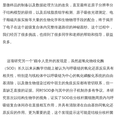
显微样品的制备以及数据处理方法的改良，直至最终近原子分辨率分
子结构模型的获得，以及后续脂质组学检测、原子吸收光谱测定、电
子顺磁共振实验等大量的生物化学和生物物理手段的配合，终于揭开
了电子在这个超级复合体内完整传递路径的神秘面纱。这个过程中，
我们经历了很多挑战，也得到了很多同学和老师的帮助和指导，获益
良多。
这项研究另一个“颇令人意外的发现是，虽然超氧化物歧化酶
（SOD）长久以来从酶学功能上被认为与呼吸链的氧化还原反应具有
相关性，特别是与线粒体中以呼吸链为中心的氧化磷酸化系统的自由
基清除，以及微生物侵染过程中宿主的免疫反应都有密切联系，但一
直缺乏直接的证据。同时SOD参与其中的分子机制亦多有争议。本研
究首次以结构生物学的视角，证实了SOD在分枝杆菌细胞周质内与呼
吸链复合体间存在直接相互作用，并具有清除潜在自由基协同氧化还
原反应的作用。更为重要的是，这个发现提示这可能是结核分枝杆菌