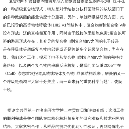
“复合物III和复合物IV组装形成的超级复合物是生物界较为广泛存在
的一种超级复合物形式，特别是对于结核分枝杆菌所属的放线菌门下
的多种致病菌的能量供应十分重要。另外，单就呼吸链研究方面，此
前已报导的高等动物呼吸体I1III2IV1等结构中，复合物III和复合物IV并
没有形成广泛的直接相互作用，同时由于线粒体里细胞色素c蛋白以可
溶的游离形式存在，其介导的复合物III到复合物IV之间的电子传递，
是在呼吸体等超级复合物内部完成还是跨越多个超级复合物，尚有存
疑。我们这个工作，揭示了电子从复合物III到复合物IV之间的完整传
递路径，以及两个复合物的串联反应机制，是我们团队继2005年在
《Cell》杂志首次报道真核线粒体复合物II晶体结构以来，解决的又一
个呼吸链领域里大家十分关注，而一直未解的重要科学问题”， 饶院
士说。
据论文共同第一作者南开大学博士生贡红日和许傲介绍：这项工作
的顺利完成是整个团队在结核分枝杆菌多年的研究准备和技术积累的
结果。大家紧密合作，从样品的提纯优化到活性验证，再到冷冻电子