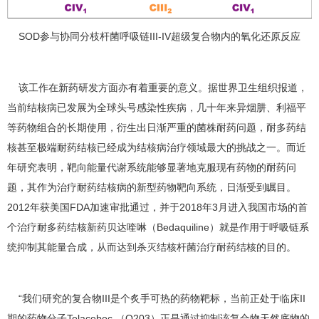
SOD参与协同分枝杆菌呼吸链III-IV超级复合物内的氧化还原反应
该工作在新药研发方面亦有着重要的意义。据世界卫生组织报道，
当前结核病已发展为全球头号感染性疾病，几十年来异烟肼、利福平
等药物组合的长期使用，衍生出日渐严重的菌株耐药问题，耐多药结
核甚至极端耐药结核已经成为结核病治疗领域最大的挑战之一。而近
年研究表明，靶向能量代谢系统能够显著地克服现有药物的耐药问
题，其作为治疗耐药结核病的新型药物靶向系统，日渐受到瞩目。
2012年获美国FDA加速审批通过，并于2018年3月进入我国市场的首
个治疗耐多药结核新药贝达喹啉（Bedaquiline）就是作用于呼吸链系
统抑制其能量合成，从而达到杀灭结核杆菌治疗耐药结核的目的。
“我们研究的复合物III是个炙手可热的药物靶标，当前正处于临床II
期的药物分子Telacebec （Q203）正是通过抑制该复合物天然底物的