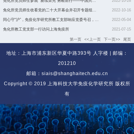
免化所党员师生参观 “赓续荣光 勇毅前行——中国共产党历次全国代...
2022-10-28
免化所党员师生收看党的二十大开幕会并召开专题组织生活会
2022-10-16
同心守“沪”，免疫化学研究所教工支部响应党委号召，投身校园与...
2022-05-04
免化所教工党支部一行访问上海免疫所
2021-07-15
第一页
<<上一页
下一页>>
尾页
地址：上海市浦东新区华夏中路393号 人字楼 | 邮编：
201210
邮箱：siais@shanghaitech.edu.cn
Copyright © 2019 上海科技大学免疫化学研究所 版权所
有