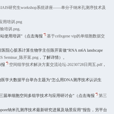
12 SIAIS研究生workshop系统讲座——单分子纳米孔测序技术及
ch应用培训.png
培训.png
.
分析网站使用培训”（点击海报
基于cellxgene vip的单细胞数据交
脏系计算生物学主任陈开富做“RNA m6A landscape
IS Seminar_陈开富.png
，了解详情）。
海报
空间组学技术解决方案交流论坛-20230728日周五.pdf
，
物医学大数据平台举办主题为
“
怎么用
DNA
测序技术认识生
办“第三届单细胞空间多组学技术与应用研讨会”（点击海报
第三
anopore纳米孔测序技术最新研究进展及场景应用”报告，另平台