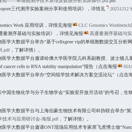
讲座通知——单细胞测序技术原理及数据分析实际操作.pdf
.pdf
2:《Nanopore三代测序实验案例分享和使用培训》，详情见
202512
C Genomics Work 应用培训，详情见海报
CLC Genomics Workben
21:《高通量测序基础与实验培训》，详情见海报
高通量测序基础与实验
7：生物医学大数据平台举办“基于cellxgene vip的单细胞数据交互
pdf
，了解详情）。
0：生物医学大数据平台邀请
哈佛大学医学院儿科系副教授、波士顿儿童医院心
of cancer cells to RNA stability manipulation
”报告（点击海报
SIA
28：生物医学大数据平台举办“空间组学技术解决方案交流论坛”（点击
应中国生物化学与分子生物学会“实验室开放月活动”的号召，
生
-26：生物医学大数据平台与上海伯豪生物技术有限公司科协联合举
技术与应用研讨会-海报.pdf
，了解详情）。
20：生物医学大数据平台邀请ONT现场应用技术专家席飞虎博士做“N