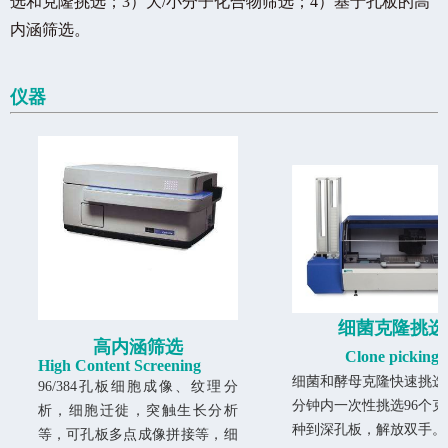
选和克隆挑选；
3
）大
/
小分子化合物筛选；
4
）基于孔板的高
内涵筛选。
仪器
细菌克隆挑选
高内涵筛选
Clone picking
High Content Screening
细菌和酵母克隆快速挑选
96/384孔板细胞成像、纹理分
分钟内一次性挑选96个
析，细胞迁徙，突触生长分析
种到深孔板，解放双手。
等，可孔板多点成像拼接等，细