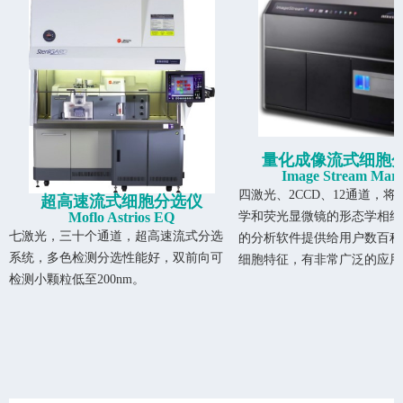
量化成像流式细胞
Image Stream Mark
四激光、
2CCD
、
12
通道，将
超高速流式细胞分选仪
Moflo Astrios EQ
学和荧光显微镜的形态学相结
七激光，三十个通道，超高速流式分选
的分析软件提供给用户数百种
系统，多色检测分选性能好，双前向可
细胞特征，有非常广泛的应用
检测小颗粒低至
200nm
。