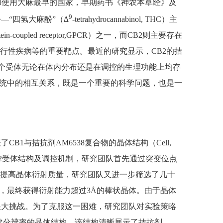
是种植和使用大麻最早的国家，早期药书《神农本草经》及
9
“四氢大麻酚”（∆
-tetrahydrocannabinol, THC）主
led receptor,GPCR）之一，而CB2则主要存在
行性疾病等的重要靶点。最近的研究显示，CB2的拮
两个受体无论在体内分布还是在调控的生理功能上均存
系统中的相互关系，既是一个重要的科学问题，也是一
与拮抗剂AM6538复合物的晶体结构（Cell,
为攻克CB2受体结构及调控机制，研究团队首先通过突变位点
了提高晶体衍射质量，研究团队又进一步筛选了几十
10257，最终获得衍射能力超过3Å的棒状晶体。由于晶体
很大挑战。为了克服这一困难，研究团队对实验策略
.8埃分辨率的晶体结构。该结构清晰展示了拮抗剂