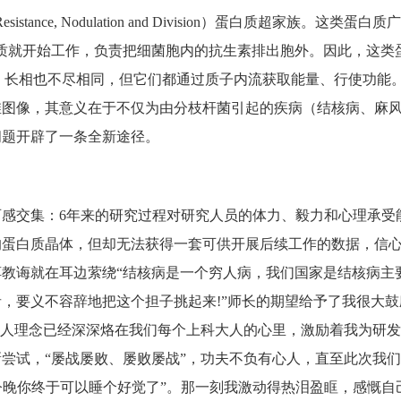
stance, Nodulation and Division）蛋白质超家族
质就开始工作，负责把细菌胞内的抗生素排出胞外。因此，这类
，长相也不尽相同，但它们都通过质子内流获取能量、行使功能。
维图像，其意义在于不仅为由分枝杆菌引起的疾病（结核病、麻
问题开辟了一条全新途径。
感交集：6年来的研究过程对研究人员的体力、毅力和心理承受
的蛋白质晶体，但却无法获得一套可供开展后续工作的数据，信
教诲就在耳边萦绕“结核病是一个穷人病，我们国家是结核病主
，要义不容辞地把这个担子挑起来!”师长的期望给予了我很大
育人理念已经深深烙在我们每个上科大人的心里，激励着我为研
尝试，“屡战屡败、屡败屡战”，功夫不负有心人，直至此次我
说“今晚你终于可以睡个好觉了”。那一刻我激动得热泪盈眶，感慨