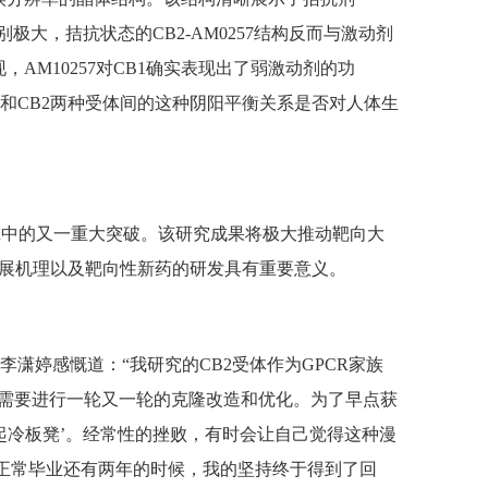
别极大，拮抗状态的CB2-AM0257结构反而与激动剂
现，AM10257对CB1确实表现出了弱激动剂的功
1和CB2两种受体间的这种阴阳平衡关系是否对人体生
研究中的又一重大突破。该研究成果将极大推动靶向大
发展机理以及靶向性新药的研发具有重要意义。
潇婷感慨道：“我研究的CB2受体作为GPCR家族
还需要进行一轮又一轮的克隆改造和优化。为了早点获
起冷板凳’。经常性的挫败，有时会让自己觉得这种漫
己正常毕业还有两年的时候，我的坚持终于得到了回