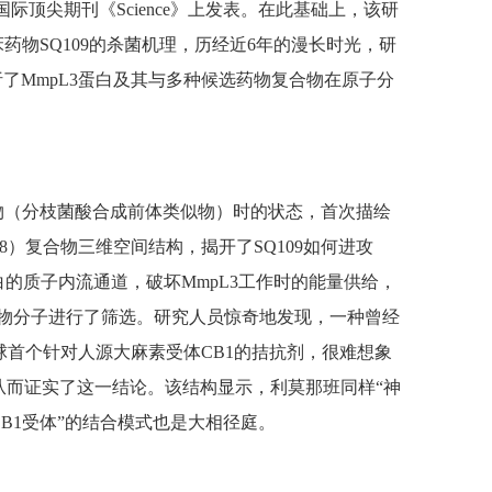
际顶尖期刊《Science》上发表。
在此基础上，该研
药物SQ109的杀菌机理，历经近6年的漫长时光，研
了MmpL3蛋白及其与多种候选药物复合物在原子分
底物（分枝菌酸合成前体类似物）时的状态，首次描绘
38）复合物三维空间结构，揭开了SQ109如何进攻
蛋白的质子内流通道，破坏MmpL3工作时的能量供给，
药物分子进行了筛选。研究人员惊奇地发现，一种曾经
是全球首个针对人源大麻素受体CB1的拮抗剂，很难想象
从而证实了这一结论。该结构显示，利莫那班同样“神
CB1受体”的结合模式也是大相径庭。