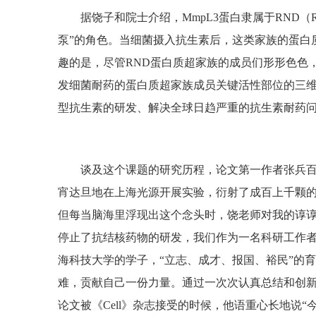
据饶子和院士介绍，MmpL3蛋白隶属于RND（Resi
泵”的角色。当细菌摄入抗生素后，这类家族的蛋白
趣的是，尽管RND蛋白质超家族的成员们形形色色
发细菌耐药的蛋白质超家族成员关键活性部位的三
型抗生素的研发、解决全球日趋严重的抗生素耐药
谈及这个课题的研究历程，论文第一作者张兵百
宵达旦地在上海光源开展实验，衍射了成百上千颗
但每当脑海里浮现出这个念头时，饶老师对我的谆谆
停止了抗结核药物的研发，我们作为一名科研工作者
海科技大学的学子，“立志、成才、报国、裕民”的
难，贡献自己一份力量。通过一次次认真总结和创新
论文被《Cell》杂志接受的时候，他语重心长地