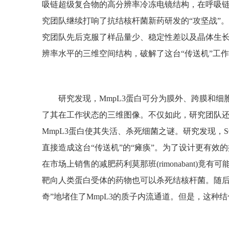
吸链超级复合物的高分辨率冷冻电镜结构，在呼吸链领域取得
究团队继续打响了抗结核杆菌新药研发的“攻坚战”。
究团队先后克服了样品量少、稳定性差以及晶体生长
辨率水平的三维空间结构，破解了这台“传送机”工
研究发现，MmpL3蛋白可分为膜外、跨膜和
了其在工作状态的三维图像。不仅如此，研究团队还分别解
MmpL3蛋白使其失活、杀死细菌之谜。研究发现，S
直接造成这台“传送机”的“瘫痪”。为了设计更有
在市场上销售的减肥药利莫那班(rimonabant
靶向人类蛋白受体的药物也可以杀死结核杆菌。随后
奇”地堵住了MmpL3的质子内流通道。但是，这种结