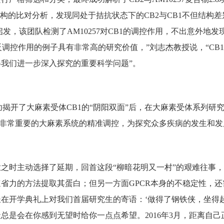
维结构的比对分析，发现同处于拮抗状态下的CB2与CB1不但结构差
此启发，该团队检测了AM10257对CB1的调控作用，不出意外地发
反调控作用的例子具有非常高的研究价值，”刘志杰教授说，“CB
我们进一步深入探究的重要科学问题”。
成功揭开了大麻素受体CB1的“阴阳双面”后，在大麻素受体系列
体内非常重要的大麻素系统的精准调控，为探究众多疾病的发生和
时主动选择了延期，回首这段“柳暗花明又一村”的艰难往事，李
省力的方法提取其蛋白；但另一方面GPCR本身的不稳定性，
在开学典礼上对我们首届研究生的寄语：‘做得了钢铁侠，坐得
总是会在你感到无望时给你一点点希望。2016年3月，距离自