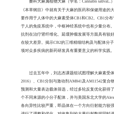
桑科大麻属植物大麻（学名：Cannabis s
《本草纲目》中就有关于大麻的医药和保健用途的大
要作用于人体中的大麻素受体CB1和CB2。CB1分布于全身
于人的免疫系统中，中枢神经系统中也有少量分布。
抗剂在治疗肾纤维化、延缓肿瘤发展等方面具有较好
在较大差异。揭示CB2的三维精细结构及与配体分
项对众多疾病的新药研发具有重要意义的科学实践
过去五年中，刘志杰课题组试图理解大麻素受体调
2016）、CB1分别与激动剂AM841及AM1154
预测和大量表达载体筛选，经过多轮反复优化获得了
个不同来源的小分子配体，并与美国东北大学的Alexand
各向异性比较严重，即晶体在一个方向衍射能力较
进行了调整和优化，对收集到的大量衍射数据同时进行