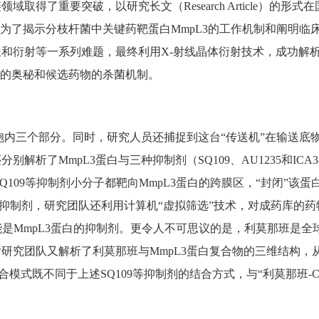
了重要突破，以研究长文（Research Article）的形式在国
为了揭示分枝杆菌中关键药靶蛋白MmpL3的工作机制和阐明临床
和衍射等一系列难题，最终利用X-射线晶体衍射技术，成功解析
作的奥秘和候选药物的杀菌机制。
细胞内三个部分。同时，研究人员还捕捉到这台“传送机”在输送
析了MmpL3蛋白与三种抑制剂（SQ109、AU1235和ICA
Q109等抑制剂小分子都靶向MmpL3蛋白的跨膜区，“封闭”该
效的抑制剂，研究团队还利用计算机“虚拟筛选”技术，对成药库的
)竟有可能是MmpL3蛋白的抑制剂。更令人不可思议的是，利莫那班
研究团队又解析了利莫那班与MmpL3蛋白复合物的三维结构，
合模式既不同于上述SQ109等抑制剂的结合方式，与“利莫那班-