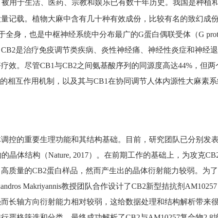
ativaL.）被用于生活、医药、宗教和娱乐已有数千年历史。我国
量记载。植物大麻中含有几十种有效成份，比较有名的致幻成份―
，也是中枢神经系统中分布最广的G蛋白偶联受体（G protein-coup
CB2是治疗免疫调节类疾病、炎性神经痛、神经性炎症和神经退
疗效。尽管CB1与CB2之间氨基酸序列的同源度高达44%，但
子的相互作用机制，以及其与CB1在协同调节人体内源性大麻素
。
控的重要生理功能和其结构基础。目前，研究团队已分别发表了CB1
2复合物的晶体结构（Nature, 2017）。在前期工作的基础上，
高质量的CB2蛋白样品，然而产生出的晶体衍射能力较弱。为
ros Makriyannis教授团队合作设计了CB2新型拮抗剂AM
强而长轴方向衍射能力相对较弱，这给数据处理和结构解析带来
严格筛选和分类，最终成功解析了CB2与AM10257复合物2