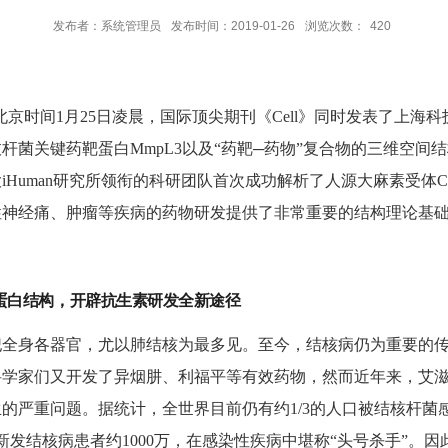
发布者：系统管理员
发布时间：2019-01-26
浏览次数：
420
―北京时间1月25日凌晨，国际顶尖期刊《Cell》同时发表了上
杆菌关键药靶蛋白MmpL3以及“药靶─药物”复合物的三维空间
Human研究所领衔的科研团队首次成功解析了人源大麻素受体
性神经痛、肿瘤等疾病的药物研发提供了非常重要的结构理论基
蛋白结构，开辟抗生素研发全新途径
犯全身各器官，尤以肺结核为最多见。至今，结核病仍为重要的
科学家们又开发了异烟肼、利福平等有效药物，然而近年来，艾
的严重问题。据统计，全世界目前仍有约1/3的人口被结核杆菌
万，新发结核病患者约1000万，在感染性疾病中堪称“头号杀手”