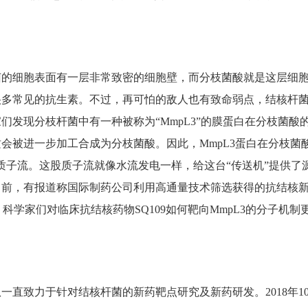
菌的细胞表面有一层非常致密的细胞壁，而分枝菌酸就是这层细
很多常见的抗生素。不过，再可怕的敌人也有致命弱点，结核杆
们发现分枝杆菌中有一种被称为“MmpL3”的膜蛋白在分枝菌
会被进一步加工合成为分枝菌酸。因此，MmpL3蛋白在分枝菌酸
质子流。这股质子流就像水流发电一样，给这台“传送机”提供了源
，有报道称国际制药公司利用高通量技术筛选获得的抗结核新药SQ1
，科学家们对临床抗结核药物SQ109如何靶向MmpL3的分子
直致力于针对结核杆菌的新药靶点研究及新药研发。2018年1