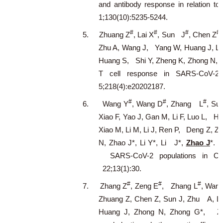
and antibody response in relation to
1;130(10):5235-5244.
#
#
#
#
5.
Zhuang Z
, Lai X
, Sun J
, Chen Z
Zhu A, Wang J, Yang W, Huang J, Li 
Huang S, Shi Y, Zheng K, Zhong N, 
T cell response in SARS-CoV-2-
5;218(4):e20202187.
#
#
#
6.
Wang Y
, Wang D
, Zhang L
, Su
Xiao F, Yao J, Gan M, Li F, Luo L, H
Xiao M, Li M, Li J, Ren P, Deng Z, Z
N, Zhao J*, Li Y*, Li J*,
Zhao J
*. 
SARS-CoV-2 populations in COV
22;13(1):30.
#
#
#
7.
Zhang Z
, Zeng E
, Zhang L
, Wan
Zhuang Z, Chen Z, Sun J, Zhu A, Li 
Huang J, Zhong N, Zhong G*, Z