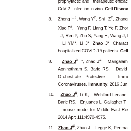
prophylactic and therapeutic effica
CoV-2 infection in vivo.
Cell Discov
.
#
#
#
8.
Zhong H
, Wang Y
, Shi Z
, Zhang L
#
Xiao F
, Yang F, Liang T, Ye F, Zhong
J, Ren P, Zhu S, Yang H, Wang J, Kr
Li YM*, Li J*,
Zhao J
*. Characte
hospitalized COVID-19 patients.
Cell 
#,
#
9.
Zhao J
*, Zhao J
, Mangalam AK
Agnihothram S, Baric RS, David 
Orchestrate Protective Immuni
Coronaviruses.
Immunity
. 2016 Jun 2
#
10.
Zhao J
, Li K, Wohlford-Lenane C
Baric RS, Enjuanes L, Gallagher T, M
mouse model for Middle East Resp
2014 Apr; 111:4970-4975.
#
11.
Zhao J
, Zhao J, Legge K, Perlman