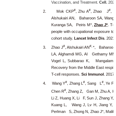
Vaccination, and Treatment.
Cell.
2020
#
#
#
2.
Mok CKP
, Zhu A
, Zhao J
, 
Alshukairi AN, Baharoon SA, Wang 
Kuranga SA, Peiris M*,
Zhao J*
. T-
people with occupational exposure to
cohort study.
Lancet Infect Dis
. 2021
#
#,
3.
Zhao J
, Alshukairi AN
*, Baharoon
LA, Alghamdi MG, Al Gethamy MM, D
Vogel L, Subbarao K, Mangalam 
Recovery from the Middle East respir
T-cell responses.
Sci Immunol
. 2017 
#
#
#
#
4.
Wang Y
, Zhang L
, Sang L
, Ye F
#
Chen R
, Zhang Z, Gan M, Zhu A, H
Li Z, Huang X, Li F, Sun J, Zhang Y,
Kuang L, Wang J, Lv H, Jiang Y, Li
Perlman S, Zhong N, Zhao J*, Malik P