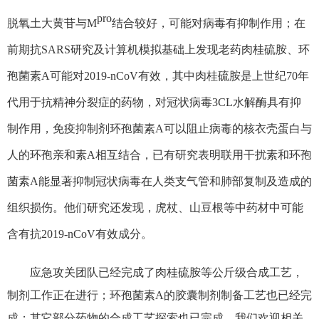
pro
脱氧土大黄苷与M
结合较好，可能对病毒有抑制作用；在
前期抗SARS研究及计算机模拟基础上发现老药肉桂硫胺、环
孢菌素A可能对2019-nCoV有效，其中肉桂硫胺是上世纪70年
代用于抗精神分裂症的药物，对冠状病毒3CL水解酶具有抑
制作用，免疫抑制剂环孢菌素A可以阻止病毒的核衣壳蛋白与
人的环孢亲和素A相互结合，已有研究表明联用干扰素和环孢
菌素A能显著抑制冠状病毒在人类支气管和肺部复制及造成的
组织损伤。他们研究还发现，虎杖、山豆根等中药材中可能
含有抗2019-nCoV有效成分。
应急攻关团队已经完成了肉桂硫胺等公斤级合成工艺，
制剂工作正在进行；环孢菌素A的胶囊制剂制备工艺也已经完
成；其它部分药物的合成工艺探索也已完成。我们欢迎相关