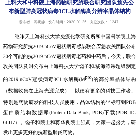
上科大和中科院上海药物研究所联合研究团队预先公
布新型肺炎冠状病毒3CL水解酶高分辨率晶体结构
发布者：冯明静
发布时间：2020-01-26
浏览次数：
1247
继昨天上海科技大学免疫化学研究所和中国科学院上海
药物研究所抗
2019-nCoV
冠状病毒感染联合应急攻关团队公布
30
个可能的抗
2019-nCoV
冠状病毒老药和中药后，今天，联合
攻关团队及时公布由上海科技大学饶子和
/
杨海涛课题组测定
pro
的
2019-nCoV
冠状病毒
3CL
水解酶
(M
)
的高分率晶体结构
（数据收集在上海光源完成）
，以便有更多的科技工作者、
特别是药物研发的科技人员使用，晶体结构的坐标可到
PDB
蛋白质结构数据库
(Protein Data Bank, PDB)
下载
(PDB ID:
6LU7
）。饶子和院士和蒋华良院士强调，大家一起努力，研
发出更多更好的抗新型肺炎药物。