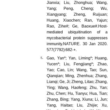
Jianxia; Liu, Zhonghua; Wang,
Yang; Peng, Cheng; Wu,
Xiangyang; Zheng, Ruijuan;
Huang, Xiaochen; Ran, Yajun;
Rao, Zihe#; Ge, Baoxue#.Host-
mediated ubiquitination of a
mycobacterial protein suppresses
immunity.NATURE. 30 Jan 2020.
577(7792):682-+.
Gao, Yan*; Yan, Liming*; Huang,
Yucen*; Liu, Fengjiang*; Zhao,
Yao; Cao, Lin; Wang, Tao; Sun,
Qianqian; Ming, Zhenhua; Zhang,
Lianqi; Ge, Ji; Zheng, Litao; Zhang,
Ying; Wang, Haofeng; Zhu, Yan;
Zhu, Chen; Hu, Tianyu; Hua, Tian;
Zhang, Bing; Yang, Xiuna; Li, Jun;
Yang, Haitao; Liu, Zhijie; Xu,