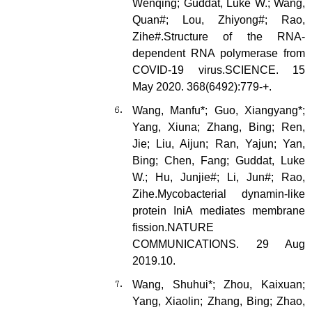
Wenqing; Guddat, Luke W.; Wang,
Quan#; Lou, Zhiyong#; Rao,
Zihe#.Structure of the RNA-
dependent RNA polymerase from
COVID-19 virus.SCIENCE. 15
May 2020. 368(6492):779-+.
Wang, Manfu*; Guo, Xiangyang*;
Yang, Xiuna; Zhang, Bing; Ren,
Jie; Liu, Aijun; Ran, Yajun; Yan,
Bing; Chen, Fang; Guddat, Luke
W.; Hu, Junjie#; Li, Jun#; Rao,
Zihe.Mycobacterial dynamin-like
protein IniA mediates membrane
fission.NATURE
COMMUNICATIONS. 29 Aug
2019.10.
Wang, Shuhui*; Zhou, Kaixuan;
Yang, Xiaolin; Zhang, Bing; Zhao,