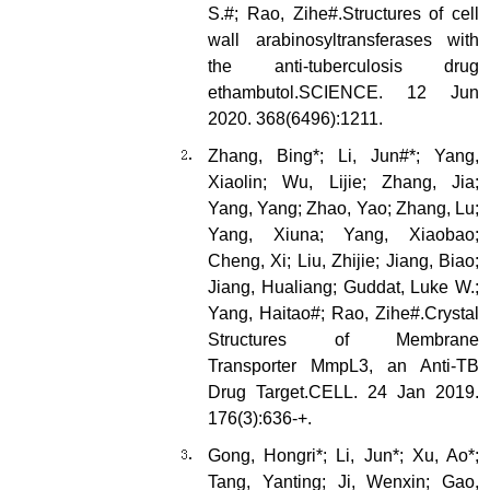
S.#; Rao, Zihe#.Structures of cell
wall arabinosyltransferases with
the anti-tuberculosis drug
ethambutol.SCIENCE. 12 Jun
2020. 368(6496):1211.
Zhang, Bing*; Li, Jun#*; Yang,
Xiaolin; Wu, Lijie; Zhang, Jia;
Yang, Yang; Zhao, Yao; Zhang, Lu;
Yang, Xiuna; Yang, Xiaobao;
Cheng, Xi; Liu, Zhijie; Jiang, Biao;
Jiang, Hualiang; Guddat, Luke W.;
Yang, Haitao#; Rao, Zihe#.Crystal
Structures of Membrane
Transporter MmpL3, an Anti-TB
Drug Target.CELL. 24 Jan 2019.
176(3):636-+.
Gong, Hongri*; Li, Jun*; Xu, Ao*;
Tang, Yanting; Ji, Wenxin; Gao,