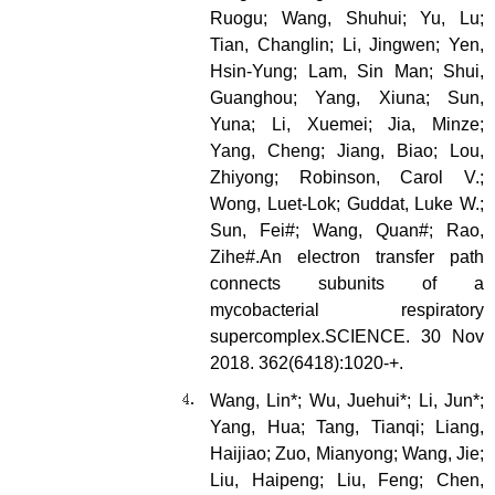
Ruogu; Wang, Shuhui; Yu, Lu;
Tian, Changlin; Li, Jingwen; Yen,
Hsin-Yung; Lam, Sin Man; Shui,
Guanghou; Yang, Xiuna; Sun,
Yuna; Li, Xuemei; Jia, Minze;
Yang, Cheng; Jiang, Biao; Lou,
Zhiyong; Robinson, Carol V.;
Wong, Luet-Lok; Guddat, Luke W.;
Sun, Fei#; Wang, Quan#; Rao,
Zihe#.An electron transfer path
connects subunits of a
mycobacterial respiratory
supercomplex.SCIENCE. 30 Nov
2018. 362(6418):1020-+.
Wang, Lin*; Wu, Juehui*; Li, Jun*;
Yang, Hua; Tang, Tianqi; Liang,
Haijiao; Zuo, Mianyong; Wang, Jie;
Liu, Haipeng; Liu, Feng; Chen,