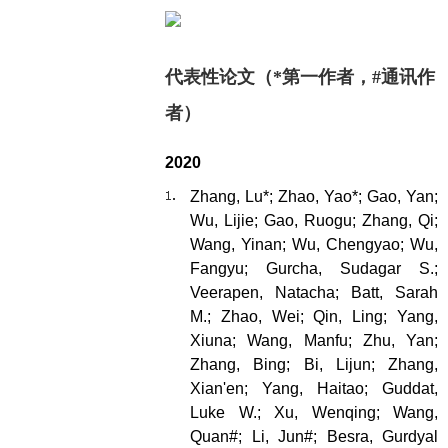
代表性论文（*第一作者，#通讯作
者）
2020
Zhang, Lu*; Zhao, Yao*; Gao, Yan;
Wu, Lijie; Gao, Ruogu; Zhang, Qi;
Wang, Yinan; Wu, Chengyao; Wu,
Fangyu; Gurcha, Sudagar S.;
Veerapen, Natacha; Batt, Sarah
M.; Zhao, Wei; Qin, Ling; Yang,
Xiuna; Wang, Manfu; Zhu, Yan;
Zhang, Bing; Bi, Lijun; Zhang,
Xian'en; Yang, Haitao; Guddat,
Luke W.; Xu, Wenqing; Wang,
Quan#; Li, Jun#; Besra, Gurdyal