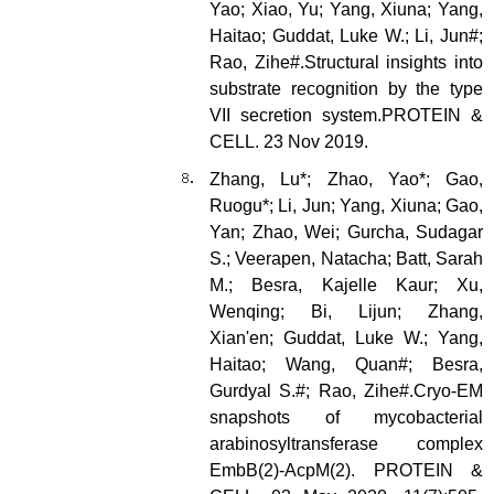
Yao; Xiao, Yu; Yang, Xiuna; Yang,
Haitao; Guddat, Luke W.; Li, Jun#;
Rao, Zihe#.Structural insights into
substrate recognition by the type
VII secretion system.PROTEIN &
CELL. 23 Nov 2019.
Zhang, Lu*; Zhao, Yao*; Gao,
Ruogu*; Li, Jun; Yang, Xiuna; Gao,
Yan; Zhao, Wei; Gurcha, Sudagar
S.; Veerapen, Natacha; Batt, Sarah
M.; Besra, Kajelle Kaur; Xu,
Wenqing; Bi, Lijun; Zhang,
Xian'en; Guddat, Luke W.; Yang,
Haitao; Wang, Quan#; Besra,
Gurdyal S.#; Rao, Zihe#.
Cryo-EM
snapshots of mycobacterial
arabinosyltransferase complex
EmbB(2)-AcpM(2).
PROTEIN &