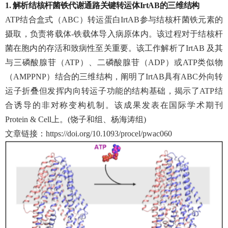
1.
解析结核杆菌铁代谢通路关键转运体
IrtAB
的三维结构
ATP
结合盒式（
ABC
）转运蛋白
IrtAB
参与结核杆菌铁元素的
摄取，负责将载体
-
铁载体导入病原体内。该过程对于结核杆
菌在胞内的存活和致病性至关重要。该工作解析了
IrtAB
及其
与三磷酸腺苷（
ATP
）、二磷酸腺苷（
ADP
）或
ATP
类似物
（
AMPPNP
）结合的三维结构，阐明了
IrtAB
具有
ABC
外向转
运子折叠但发挥内向转运子功能的结构基础，揭示了
ATP
结
合诱导的非对称变构机制。该成果发表在国际学术期刊
Protein & Cell
上。
(
饶子和组、杨海涛组
)
文章链接：
https://doi.org/10.1093/procel/pwac060