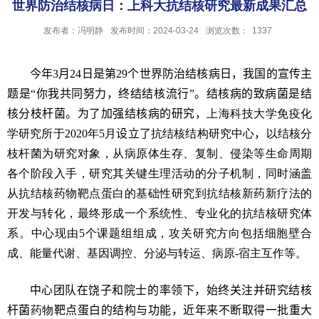
世界防治结核病日：上科大抗结核研究最新成果汇总
发布者：冯明静
发布时间：2024-03-24
浏览次数：
1337
今年
3
月
24
日是第
29
个世界防治结核病日，我国的宣传主
题是“你我共同努力，终结结核流行”。结核病的致病菌是结
核分枝杆菌。为了加强结核病的研究，
上海科技大学免疫化
学研究所于
2020
年
5
月
设立了
抗结核结构研究中心
，
以结核分
枝杆菌为研究对象，从病原体生存、复制、侵染等生命周期
各个阶段入手，研究其关键生理活动的分子机制，同时涵盖
从抗结核药物靶点蛋白的基础性研究到抗结核新药新疗法的
开发与转化，最终形成一个系统性、专业化的抗结核研究体
系。
中心现由
5
个课题组组成，攻关研究方向包括细胞壁合
成、能量代谢、基因调控、分泌与转运、病原
-
宿主互作等。
中心团队在饶子和院士的率领下，始终关注并研究结核
杆菌
药物
靶点蛋白的结构与功能，近年来不断取得一批重大