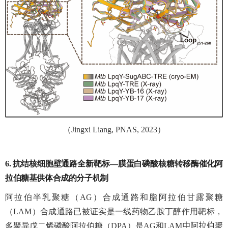
（
Jingxi Liang, PNAS, 2023
）
6.
抗结核细胞壁通路全新靶标—膜蛋白磷酸核糖转移酶催化阿
拉伯糖基供体合成的分子机制
阿拉伯半乳聚糖（
AG
）合成通路和脂阿拉伯甘露聚糖
（
LAM
）合成通路已被证实是一线药物乙胺丁醇作用靶标，
多聚异戊二烯磷酸阿拉伯糖（
DPA
）是
AG
和
LAM
中阿拉伯聚