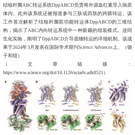
结核杆菌
ABC
转运系统
DppABCD
负责将外源血红素导入病原
体内。此外该系统还被报道参与三肽或四肽的跨膜转运。该
工作首次解析了结核杆菌双功能转运体
DppABCD
的三维结
构，揭示了
ABC
内向转运系统中一种新颖的组装模式。连同
生化实验，阐明了
DppABCD
介导底物转运的详细机制。该成
果于
2024
年
3
月发表在国际学术期刊
Science Advances
上。（饶
子和组）
（文章链接：
https://www.science.org/doi/10.1126/sciadv.adk8521
）