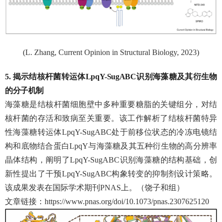
(L. Zhang, Current Opinion in Structural Biology, 2023)
5.
揭示结核杆菌转运体
LpqY-SugABC
识别海藻糖及其衍生物
的分子机制
海藻糖是结核杆菌细胞壁中多种重要糖脂的关键组分，对结
核杆菌的存活和致病至关重要。该工作解析了结核杆菌特异
性海藻糖转运体
LpqY-SugABC
处于前移位状态的冷冻电镜结
构和底物结合蛋白
LpqY
与海藻糖及其五种衍生物的高分辨率
晶体结构，阐明了
LpqY-SugABC
识别海藻糖的结构基础，创
新性提出了干预
LpqY-SugABC
构象转变的抑制剂设计策略。
该成果发表在国际学术期刊
PNAS
上。（饶子和组）
文章链接：
https://www.pnas.org/doi/10.1073/pnas.2307625120