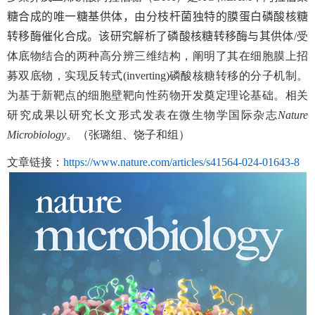
糖合成的唯一糖基供体，由分枝杆菌独特的膜蛋白磷酸核糖
转移酶催化合成。
该研究
解析了磷酸核糖转移酶与其供体
/
受
体底物结合的两种高分辨三维结构，阐明了其在细胞膜上招
募双底物，实现反转式
(inverting)
磷酸核糖转移的分子机制。
为基于新靶点的细胞壁靶向性药物开发奠定理论基础。相关
研究成果以研究长文形式发表在微生物学国际杂志
Nature
Microbiology
。（张璐组、饶子和组）
文章链接：
https://www.nature.com/articles/s41564-024-01643-8