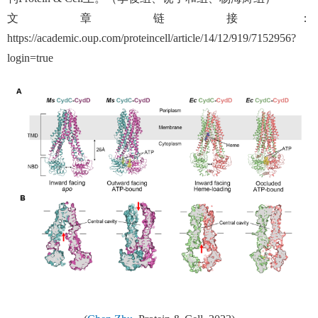
文章链接：
https://academic.oup.com/proteincell/article/14/12/919/7152956?
login=true