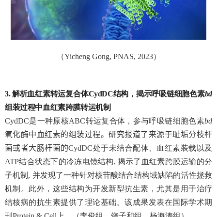
（
Yicheng Gong, PNAS, 2023
）
3.
解析血红素转运复合体
CydDC
结构，揭示呼吸链细胞色素
bd
组装过程中血红素跨膜转运机制
CydDC
是一种原核
ABC
转运复合体，参与呼吸链细胞色素
bd
氧化酶中血红素的组装过程。
研究
报道了来源于耻垢分枝杆
菌或者大肠杆菌的
CydDC
处于未结合配体、血红素装载以及
ATP
结合状态下的冷冻电镜结构
,
揭示了血红素跨膜运输的分
子机制
,
并发现了一种针对核苷酸结合结构域缺陷的活性拯救
机制。此外，这些结构为开发新型抗生素，尤其是用于治疗
结核病的抗生素提供了理论基础。该成果发表在国际学术期
刊
Protein & Cell
上。（李俊组、饶子和组、杨海涛组）