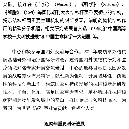
突破，接连在
《
自然
》（
Nature
）
、
《
科学》（
Science
）、
《
细胞》（
Cell
）
等国际
期刊
发表结核杆菌重要靶点的结构，
揭示结核杆菌重要生理机制的崭新发现，
阐明
药物抗结核作
用的精确分子机理，相关研究成果曾入选
2019
年度“
中国高等
学校十大科技进展
”和
中国生命科学十大进展
”等。
中心积极参与国内外交流与合作
。
2023
年
成功举办
结核
病基础研究和治疗国际研讨会
，
邀请国
内外
抗结核
研究和医
疗
领域知名专家开展交流
研讨
。
中心的最终目标是以国家发
展的战略需求布局科研，以创新为驱动，开展战略性、前瞻
性的科技创新工作
，
构筑国家可持续发展的抗结核新药研发
技术、平台、体系，满足国家重大需求，填补我国在抗结核
药靶和药物研发领域中的空白，在国际上占领科技高地，为
我国、为世界“防痨”事业做贡献，造福全人类。
近两年重要科研进展