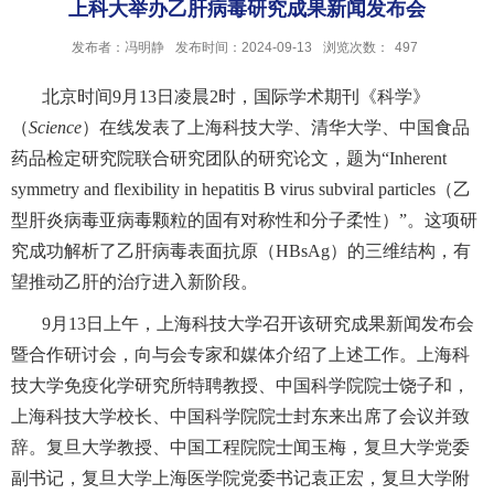
上科大举办乙肝病毒研究成果新闻发布会
发布者：冯明静
发布时间：2024-09-13
浏览次数：
497
北京时间
9月13日凌晨2时
，
国际学术期刊
《科学》
（
Science
）
在线
发表
了上海科技大学、清华大学、
中国食品
药品检定研究院
联合研究团队的研究论文，题为
“Inherent
symmetry and flexibility in hepatitis B virus subviral particles（乙
型肝炎病毒亚病毒颗粒的固有对称性和分子柔性）”
。这项研
究成功
解析了
乙肝病毒
表面抗原
（
HBsAg
）
的三维结构
，
有
望推动乙肝的治疗进入新阶段
。
9月13日上午，上海科技大学召开
该研究
成果新闻发布会
暨合作研讨会，向与会专家和媒体介绍了上述工作。上海科
技大学免疫化学研究所特聘教授
、
中国科学院院士
饶子和
，
上海科技大学校长
、
中国科学院
院士封东来出席了会议
并致
辞
。复旦大学
教授
、
中国工程院院士
闻玉梅
，
复旦大学党委
副书记，复旦大学上海医学院党委书记袁正宏
，
复旦大学附