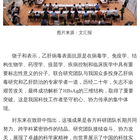
图片来源：文汇报
饶子和表示，
乙肝病毒表面抗原是在病毒学、免疫学、结
构生物学、药理学、疫苗学、疾病控制和临床医学
中具
有重
要标志性意义的分子
。
联合
研究团队与我国众多投身乙肝病
毒研究和乙肝防治的专家学者一道
，
历经二十年，矢志不渝
艰苦攻关
，最终
成功
解析了
HBsAg的三维结构
，
取得了重要
突破
。
这
是
我国
科技工作者坚守初心、协力传承的集中体
现。
封东来
在致辞中指出，
这项
成果是
各方科研团队长期共同
努力、跨学科紧密协作的结晶。研究团队接续奋斗、协力攻
关，展现了卓越的科学家精神，向世界展示了中国的科技实