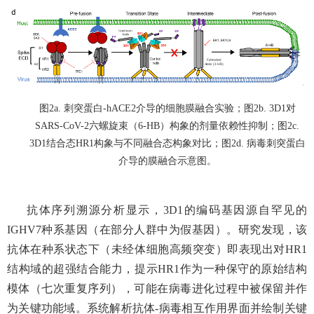
图
2a. 刺突蛋白-hACE2介导的细胞膜融合实验；
图
2b. 3D1对
SARS-CoV-2六螺旋束（6-HB）构象的剂量依赖性抑制；
图
2c.
3D1结合态HR1构象与不同融合态构象对比；
图
2d. 病毒刺突蛋白
介导的膜融合示意图。
抗体序列溯源分析显示，
3D1的编码基因源自罕见的
IGHV7种系基因（在部分人群中为假基因）。研究发现，该
抗体在种系状态下（未经体细胞高频突变）即表现出对HR1
结构域的超强结合能力，提示HR1作为一种保守的原始结构
模体（七次重复序列），可能在病毒进化过程中被保留并作
为关键功能域。系统解析抗体-病毒相互作用界面并绘制关键