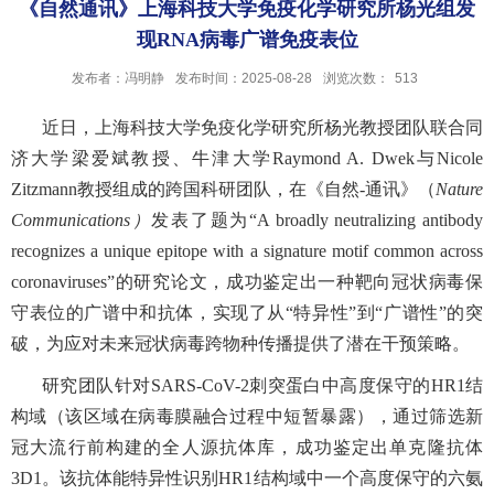
《自然通讯》上海科技大学免疫化学研究所杨光组发
现RNA病毒广谱免疫表位
发布者：冯明静
发布时间：2025-08-28
浏览次数：
513
近日，上海科技大学免疫化学研究所杨光教授团队联合同
济大学梁爱斌教授、牛津大学
Raymond A. Dwek
与
Nicole
Zitzmann
教授组成的跨国科研团队，在《自然
-通讯》（
Nature
Communications）
发表了题为
“
A broadly neutralizing antibody
recognizes a unique epitope with a signature motif common across
coronaviruses
”
的研究论文，成功鉴定出一种靶向冠状病毒保
守表位的广谱中和抗体，实现了从
“
特异性
”
到
“
广谱性
”
的突
破，为应对未来冠状病毒跨物种传播提供了潜在干预策略。
研究团队针对
SARS-CoV-2刺突蛋白中高度保守的HR1结
构域（该区域在病毒膜融合过程中短暂暴露），通过筛选新
冠大流行前构建的全人源抗体库，成功鉴定出单克隆抗体
3D1。该抗体能特异性识别HR1结构域中一个高度保守的六氨