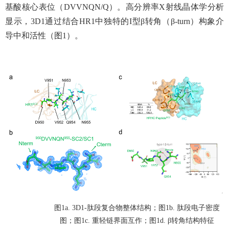
基酸核心表位（DVVNQN/Q）。高分辨率X射线晶体学分析
显示，3D1通过结合HR1中独特的I型β转角（β-turn）构象介
导中和活性（图1）。
图
1a. 3D1-肽段复合物整体结构；图1b. 肽段电子密度
图；图1c. 重轻链界面互作；图1d. β转角结构特征