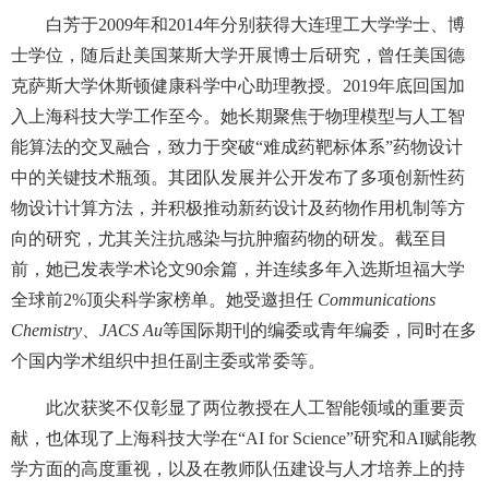
白芳于
2009
年和
2014
年分别获得大连理工大学学士、博
士学位，随后赴美国莱斯大学开展博士后研究，曾任美国德
克萨斯大学休斯顿健康科学中心助理教授。
2019
年底回国加
入上海科技大学工作至今。
她长期聚焦于物理模型与人工智
能算法的交叉融合，致力于突破
“
难成药靶标体系
”
药物设计
中的关键技术瓶颈。其团队发展并公开发布了多项创新性药
物设计计算方法，并积极推动新药设计及药物作用机制等方
向的研究，尤其关注抗感染与抗肿瘤药物的研发。截至目
前，她已发表学术论文
90
余篇，并连续多年入选斯坦福大学
全球前
2%
顶尖科学家榜单。她受邀担任
Communications
Chemistry
、
JACS Au
等国际期刊的编委或青年编委，同时在多
个国内学术组织中担任副主委或常委等。
此次获奖不仅彰显了两位教授在人工智能领域的重要贡
献，也体现了上海科技大学在
“AI for Science”
研究和
AI
赋能教
学方面的高度重视，以及在教师队伍建设与人才培养上的持