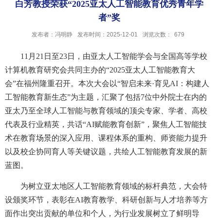
白芳教授荣获“2025亚太人工智能教育优秀青年学
者”奖
发布者：冯明静
发布时间：2025-12-01
浏览次数：
679
11
月
21
日至
23
日，由亚太人工智能学会与全国高等学校
计算机教育研究会共同主办的
“2025
亚太人工智能教育大
会
”
在福州隆重召开。本次大会以
“
智启未来
·
育见
AI
：构建人
工智能教育新生态
”
为主题，汇聚了包括
7
位中外院士在内的
亚太乃至全球人工智能与教育领域的顶尖专家、学者、高校
代表及行业精英，共话
“AI
赋能教育创新
”
，聚焦人工智能技
术在教育场景的深入应用、课程体系的重构、师资能力提升
以及校企协同育人等关键议题，共绘人工智能教育发展的新
蓝图。
为树立亚太地区人工智能教育领域的标杆典范，大会特
设颁奖环节，表彰在
AI
教育教学、科研创新与人才培养等方
面作出突出贡献的单位和个人，为行业发展树立了鲜明导