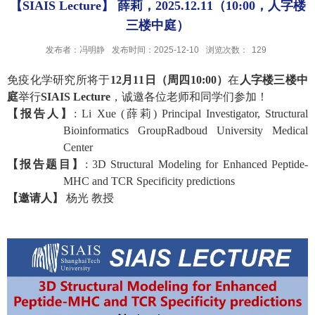
【SIAIS Lecture】 薛莉，2025.12.11（10:00，人字楼
三楼中庭）
发布者：冯明静
发布时间：2025-12-10
浏览次数：
129
免疫化学研究所将于
1
2
月1
1
日（周四1
0
:00）
在
人字楼三楼中
庭
举行
SIAIS
L
ecture
，诚邀各位老师和同学们参加！
【
报告人
】
:
Li Xue (薛莉) Principal Investigator, Structural
Bioinformatics Group
Radboud University Medical
Center
【
报告题目
】
:
3D Structural Modeling for Enhanced Peptide-
MHC and TCR Specificity predictions
【邀请人】
杨光 教授