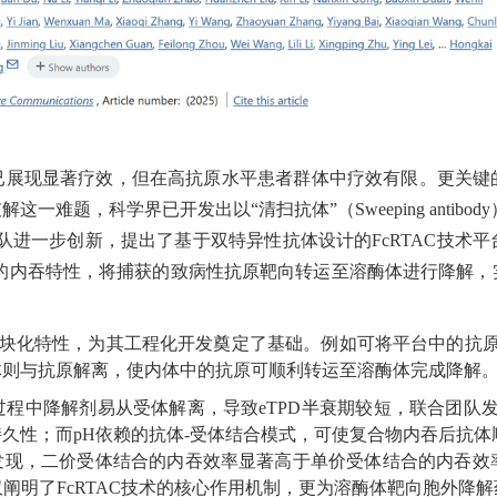
已展现显著疗效，但在高抗原水平患者群体中疗效有限。更关键
破解这一难题，科学界已开发出以
“清扫抗体”（Sweeping an
团队进一步创新，提出了基于双特异性抗体设计的FcRTAC技术
Ⅱb独特的内吞特性，将捕获的致病性抗原靶向转运至溶酶体进行降
的模块化特性，为其工程化开发奠定了基础。例如可将平台中的抗原
体则与抗原解离，使内体中的抗原可顺利转运至溶酶体完成降解
中降解剂易从受体解离，导致eTPD半衰期较短，联合团队发现
久性；而pH依赖的抗体-受体结合模式，可使复合物内吞后抗体顺
究发现，二价受体结合的内吞效率显著高于单价受体结合的内吞效
阐明了FcRTAC技术的核心作用机制，更为溶酶体靶向胞外降