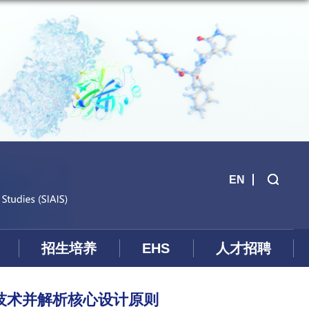
EN
招生培养
EHS
人才招聘
体技术并解析核心设计原则