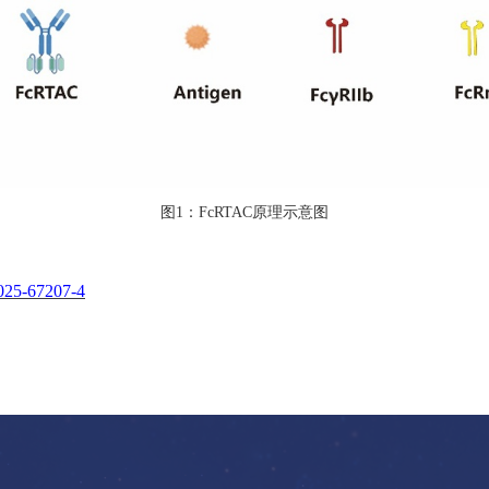
图
1：FcRTAC原理示意图
-025-67207-4