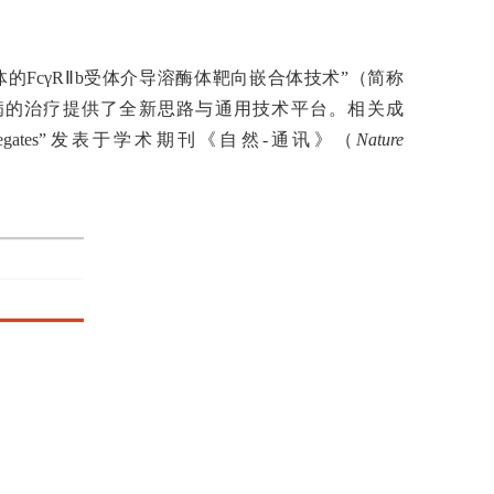
的FcγRⅡb受体介导溶酶体靶向嵌合体技术”（简称
疾病的治疗提供了全新思路与通用技术平台。相关成
d pathological aggregates”发表于学术期刊《自然-通讯》（
Nature