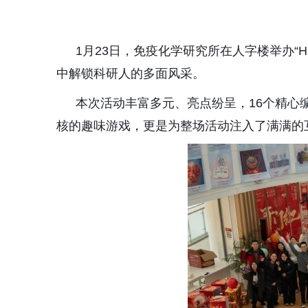
1
月
2
3
日，
免疫化学研究所
在
人字楼举办
“H
中解锁科研人的多面风采。
本次活动丰富多元、亮点纷呈，
16
个精心
核
的
趣味游戏，
更是
为整场活动注入
了
满满
的