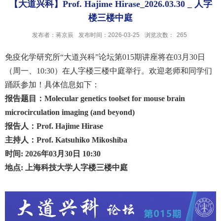
【大道兴科】Prof. Hajime Hirase_2026.03.30 _ 人字
楼三楼中庭
发布者：蒋京辰
发布时间：2026-03-25
浏览次数：
265
免疫化学研究所“大道兴科”论坛第01
5
期讲座将在
03
月
30
日
（周
一、
1
0
:
3
0）在人字楼三楼中庭举行。
欢迎老师和同学们
踊跃参加！具体信息如下：
报告题目：Molecular genetics toolset for mouse brain
microcirculation imaging (and beyond)
报告人：
Prof. Hajime Hirase
主持人：
Prof.
Katsuhiko Mikoshiba
时间: 202
6
年
03
月
30
日 1
0
:
3
0
地点: 上海科技大学人字楼三楼中庭