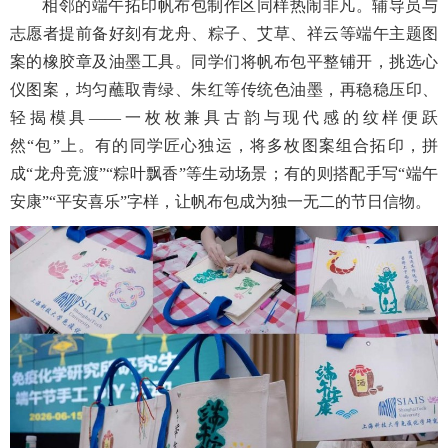
相邻的端午拓印帆布包制作区同样热闹非凡。辅导员与
志愿者提前备好刻有龙舟、粽子、艾草、祥云等端午主题图
案的橡胶章及油墨工具。同学们将帆布包平整铺开，挑选心
仪图案，均匀蘸取青绿、朱红等传统色油墨，再稳稳压印、
轻揭模具——一枚枚兼具古韵与现代感的纹样便跃
然“包”上。有的同学匠心独运，将多枚图案组合拓印，拼
成“龙舟竞渡”“粽叶飘香”等生动场景；有的则搭配手写“端午
安康”“平安喜乐”字样，让帆布包成为独一无二的节日信物。