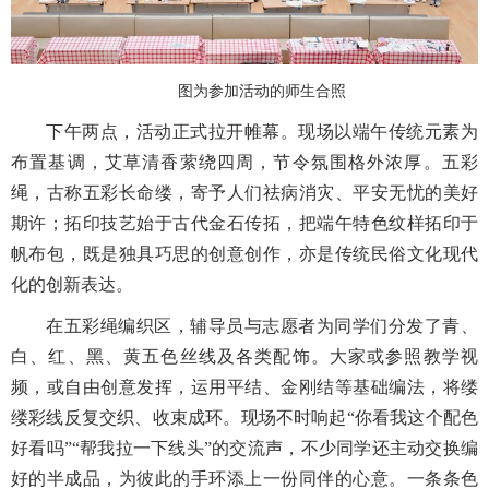
图为参加活动的师生合照
下午两点，活动正式拉开帷幕。现场以端午传统元素为
布置基调，艾草清香萦绕四周，节令氛围格外浓厚。五彩
绳，古称五彩长命缕，寄予人们祛病消灾、平安无忧的美好
期许；拓印技艺始于古代金石传拓，把端午特色纹样拓印于
帆布包，既是独具巧思的创意创作，亦是传统民俗文化现代
化的创新表达。
在五彩绳编织区，辅导员与志愿者为同学们分发了青、
白、红、黑、黄五色丝线及各类配饰。大家或参照教学视
频，或自由创意发挥，运用平结、金刚结等基础编法，将缕
缕彩线反复交织、收束成环。现场不时响起“你看我这个配色
好看吗”“帮我拉一下线头”的交流声，不少同学还主动交换编
好的半成品，为彼此的手环添上一份同伴的心意。一条条色