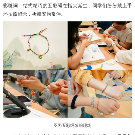
彩斑斓、结式精巧的五彩绳在指尖诞生，同学们纷纷戴上手
环拍照留念，祈愿安康常伴。
图为五彩绳编织现场