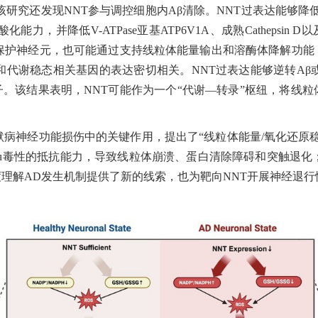
究还发现NNT参与调控细胞内Aβ清除。NNT过表达能够降低细
，并降低V-ATPase亚基ATP6V1A、成熟Cathepsin
线保护神经元，也可能通过支持线粒体能量输出和溶酶体降解功能
代谢稳态相关基因的表达密切相关。NNT过表达能够逆转Aβ或
能相关分子。该结果表明，NNT可能作为一个“代谢—转录”枢纽，
默病神经功能损伤中的关键作用，提出了“线粒体能量/氧化还原
Tau毒性的抵抗能力，导致线粒体崩溃、蛋白清除障碍和突触退化
理解AD发生机制提供了新的线索，也为靶向NNT开展神经退