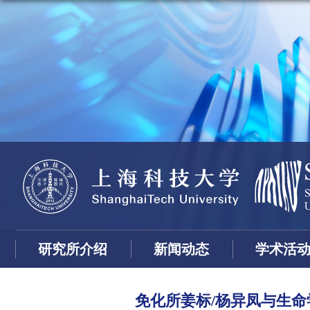
研究所介绍
新闻动态
学术活
免化所姜标/杨异凤与生