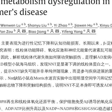
主要表现为进行性记忆下降和认知功能损害。长期以来，β-淀粉
研究表明：线粒体功能障碍、氧化应激和神经元能量代谢紊乱可能
，因此，解析线粒体代谢失衡如何驱动突触损伤，是理解AD发病
AD模型小鼠海马组织，发现NNT是显著下调的线粒体蛋白之一
降，提示NNT缺失可能并非单纯伴随现象，而是参与疾病进展的重
示，Nnt缺陷小鼠在Morris水迷宫实验中出现明显空间学习和
突触标志物下降和突触结构损伤，说明NNT不足本身即可诱发AD
DPH再生和线粒体氧化还原平衡，保护细胞免受Aβ诱导的氧化
DP/ATP比例升高以及NADP+/NADPH和GSH/GSSG