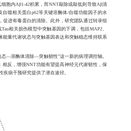
胞内Aβ1-42积累，而NNT敲除或敲低则导致Aβ清
 D以及自噬相关蛋白p62等关键溶酶体/自噬功能因子的水
，促进有毒蛋白的清除。此外，研究团队通过转录组
Tau相关损伤模型中突触基因的下调，包括MAP2、
将线粒体能量代谢状态与突触基因表达和突触稳态维持联系
稳态—溶酶体清除—突触韧性”这一新的病理调控轴。
；相反，增强NNT功能有望提高神经元代谢韧性，保
行性疾病干预研究提供了潜在途径。