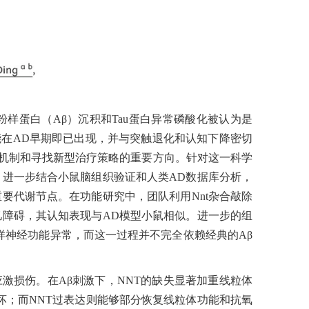
样蛋白（Aβ）沉积和Tau蛋白异常磷酸化被认为是
在AD早期即已出现，并与突触退化和认知下降密切
机制和寻找新型治疗策略的重要方向。针对这一科学
。进一步结合小鼠脑组织验证和人类AD数据库分析，
要代谢节点。在功能研究中，团队利用Nnt杂合敲除
记忆障碍，其认知表现与AD模型小鼠相似。进一步的组
样神经功能异常，而这一过程并不完全依赖经典的Aβ
应激损伤。在Aβ刺激下，NNT的缺失显著加重线粒体
稳态破坏；而NNT过表达则能够部分恢复线粒体功能和抗氧