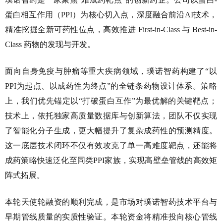
蛋白相互作用（PPI）为核心切入点，深度融合前沿AI技术，
精准挖掘全新可药性位点，高效推进 First-in-Class 与 Best-in-
Class 药物的发现与开发。
面向自身免疫与肿瘤等重大疾病领域，璞诺智药构建了“以
PPI为起点、以成药性为终点”的全链条药物设计体系。策略
上，我们优先锚定以“打破蛋白互作”为最优解的关键靶点；
技术上，依托独家高质量数据库与创新算法，团队不仅实现
了智能化分子生成，更大幅提升了复杂成药性的预测精度。
这一底层技术闭环不仅有效攻克了单一高难度靶点，还能将
成药策略快速泛化至同类PPI家族，实现高壁垒管线的高效矩
阵式拓展。
本轮天使轮融资的顺利完成，是市场对璞诺智药技术平台与
早期管线质量的实质性验证。本轮资金将精准投向核心管线