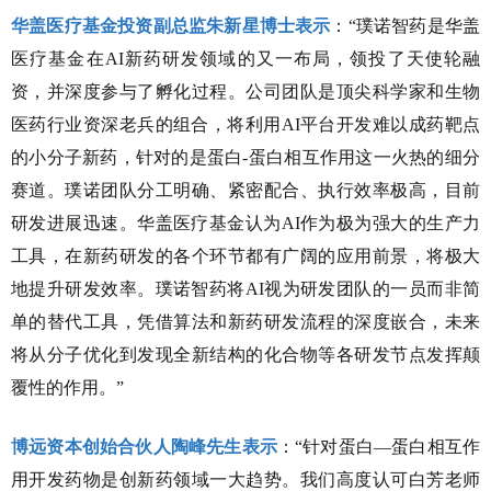
华盖医疗基金投资副总监朱新星博士表示
：“璞诺智药是华盖
医疗基金在AI新药研发领域的又一布局，领投了天使轮融
资，并深度参与了孵化过程。公司团队是顶尖科学家和生物
医药行业资深老兵的组合，将利用AI平台开发难以成药靶点
的小分子新药，针对的是蛋白-蛋白相互作用这一火热的细分
赛道。璞诺团队分工明确、紧密配合、执行效率极高，目前
研发进展迅速。华盖医疗基金认为AI作为极为强大的生产力
工具，在新药研发的各个环节都有广阔的应用前景，将极大
地提升研发效率。璞诺智药将AI视为研发团队的一员而非简
单的替代工具，凭借算法和新药研发流程的深度嵌合，未来
将从分子优化到发现全新结构的化合物等各研发节点发挥颠
覆性的作用。”
博远资本创始合伙人陶峰先生表示
：“针对蛋白—蛋白相互作
用开发药物是创新药领域一大趋势。我们高度认可白芳老师