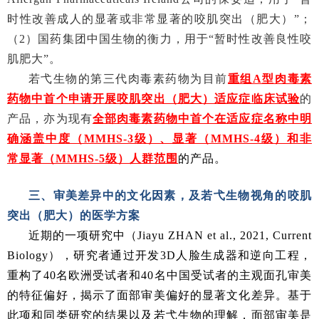
时性改善成人的显著或非常显著的咬肌突出（肥大）”；
（2）国药集团中国生物的衡力，用于“暂时性改善良性咬
肌肥大”。
若弋生物的第三代肉毒素药物为目前
重组A型肉毒素
药物中首个申请开展咬肌突出（肥大）适应症临床试验
的
产品，亦为现有
全部肉毒素药物中首个在适应症名称中明
确涵盖中度（MMHS-3级）、显著（MMHS-4级）和非
常显著（MMHS-5级）人群范围
的产品。
三、审美差异中的文化因素，及若弋生物视角的咬肌
突出（肥大）的医学方案
近期的一项研究中（Jiayu ZHAN et al., 2021, Current
Biology），研究者通过开发3D人脸生成器和逆向工程，
重构了40名欧洲受试者和40名中国受试者的主观面孔审美
的特征偏好，揭示了面部审美偏好的显著文化差异。基于
此项和同类研究的结果以及若弋生物的理解，面部审美是