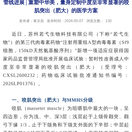
管线进展│重塑中华美，量身定制中度至非常显著的咬
肌突出（肥大）的医学方案
发布者：蒋京辰
发布时间：2026-05-07
浏览次数：
130
近日，苏州若弋生物科技有限公司（下称“若弋生
物”）的第三代肉毒素药物“注射用重组A型肉毒毒素（Sf9
细胞，150kD天然氨基酸序列）”新增一项适应症获得国
家药品监督管理局批准开展临床试验：暂时性改善成人中
度至非常显著的咬肌突出（肥大）（受理号：
CXSL2600232；药物临床试验批准通知书编号：
2026LP01376）。
一、咬肌突出（肥大）与MMHS分级
咬肌（masseter muscle）为咀嚼肌中最大的一块，呈
四边形，分为浅、中、深3层：浅层起于上颌骨颧突、颧
弓下缘 1/3，止于下颌角和下颌支外面的下半部；中层起