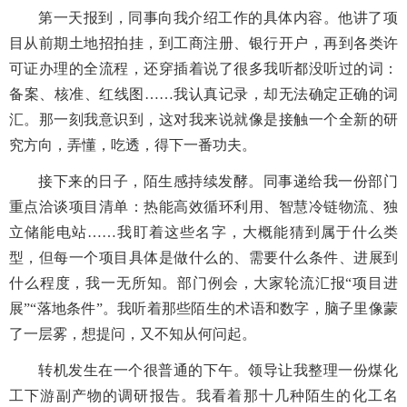
第一天报到，同事向我介绍工作的具体内容。他讲了项
目从前期土地招拍挂，到工商注册、银行开户，再到各类许
可证办理的全流程，还穿插着说了很多我听都没听过的词：
备案、核准、红线图……我认真记录，却无法确定正确的词
汇。那一刻我意识到，这对我来说就像是接触一个全新的研
究方向，弄懂，吃透，得下一番功夫。
接下来的日子，陌生感持续发酵。同事递给我一份部门
重点洽谈项目清单：热能高效循环利用、智慧冷链物流、独
立储能电站……我盯着这些名字，大概能猜到属于什么类
型，但每一个项目具体是做什么的、需要什么条件、进展到
什么程度，我一无所知。部门例会，大家轮流汇报“项目进
展”“落地条件”。我听着那些陌生的术语和数字，脑子里像蒙
了一层雾，想提问，又不知从何问起。
转机发生在一个很普通的下午。领导让我整理一份煤化
工下游副产物的调研报告。我看着那十几种陌生的化工名