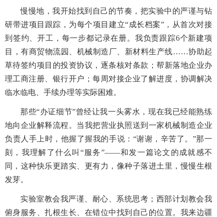
慢慢地，我开始找到自己的节奏，把实验中的严谨与钻
研带进项目跟踪，为每个项目建立“成长档案”，从首次对接
到签约、开工，每一步都记录在册。我负责跟踪6个新建项
目，有商贸物流园、机械制造厂、新材料生产线……协助起
草待签约项目的投资协议，逐条核对条款；帮新落地企业办
理工商注册、银行开户；每周对接企业了解进度，协调解决
临水临电、手续办理等实际困难。
那些“办证细节”曾经让我一头雾水，现在我已经能熟练
地向企业解释流程。当我把营业执照送到一家机械制造企业
负责人手上时，他握了握我的手说：“谢谢，辛苦了。”那一
刻，我理解了什么叫“服务”——和发一篇论文的成就感不
同，这种快乐更踏实、更有力，像种子落进土里，慢慢生根
发芽。
实验室教会我严谨、耐心、系统思考；西部计划教会我
俯身服务、扎根生长、在错位中找到自己的位置。我来边疆