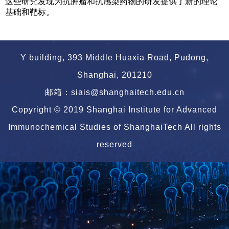
这些研究发现为抗肿瘤和抗感染药物的研发提供了新的理论
基础和靶标。
Y building, 393 Middle Huaxia Road, Pudong,
Shanghai, 201210
邮箱：siais@shanghaitech.edu.cn
Copyright © 2019 Shanghai Institute for Advanced
Immunochemical Studies of ShanghaiTech All rights
reserved