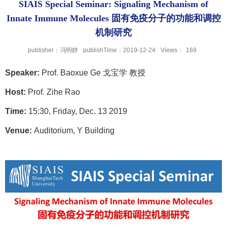
SIAIS Special Seminar: Signaling Mechanism of
Innate Immune Molecules 固有免疫分子的功能和调控
机制研究
publisher：冯明静
publishTime：2019-12-24
Views：
169
Speaker:
Prof. Baoxue Ge
戈宝学 教授
Host:
Prof. Zihe Rao
Time:
15:30, Friday, Dec. 13 2019
Venue:
Auditorium, Y Building