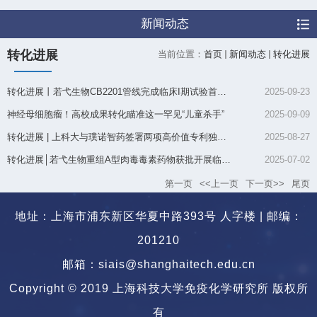
新闻动态
转化进展
当前位置：
首页
新闻动态
转化进展
转化进展丨若弋生物CB2201管线完成临床I期试验首例入组
2025-09-23
神经母细胞瘤！高校成果转化瞄准这一罕见“儿童杀手”
2025-09-09
转化进展 | 上科大与璞诺智药签署两项高价值专利独占许可协议
2025-08-27
转化进展│若弋生物重组A型肉毒毒素药物获批开展临床试验
2025-07-02
第一页
<<上一页
下一页>>
尾页
地址：上海市浦东新区华夏中路393号 人字楼 | 邮编：
201210
邮箱：siais@shanghaitech.edu.cn
Copyright © 2019 上海科技大学免疫化学研究所 版权所
有