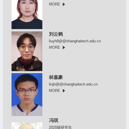
MORE
刘云鹤
liuyh8@@shanghaitech.edu.cn
MORE
林嘉豪
linjh@@shanghaitech.edu.cn
MORE
冯琪
2020级研究生