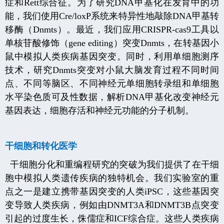
症和
Rett
综合征。为了研究
DNA
甲基化在发育中的功
能，我们使用
Cre/loxP
系统来特异性地敲除
DNA
甲基转
移酶（
Dnmts
）。最近，我们应用
CRISPR-cas9
工具以
单核苷酸修饰（
gene editing
）突变
Dnmts
，在转基因小
鼠中模拟人类疾病基因突变。同时，利用单细胞测序
技术，研究
Dnmts
突变对小鼠大脑发育过程不同时间
点、不同等脑区、不同神经元单细胞转录组和单细胞
水平染色质可及性数据，解析
DNA
甲基化改变神经元
基因表达，细胞存活和神经元功能的分子机制。
干细胞和转化医学
干细胞分化和重编程研究的突破为我们提供了在干细
胞中模拟人类遗传疾病的独特机会。我们实验室的重
点之一是建立携带基因突变的人类
iPSC
，这些基因突
变导致人类疾病，例如由
DNMT3A
和
DNMT3B
点突变
引起的过度生长，侏儒症和
ICF
综合症。这些人类疾病