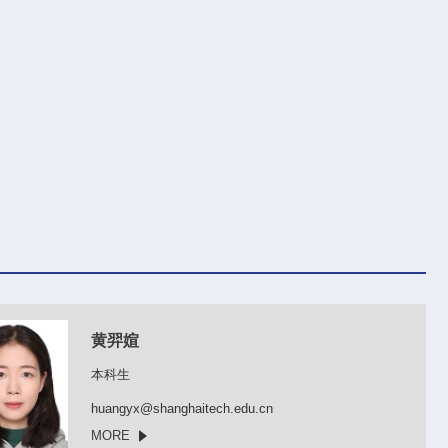
黄羿媗
本科生
huangyx@shanghaitech.edu.cn
MORE