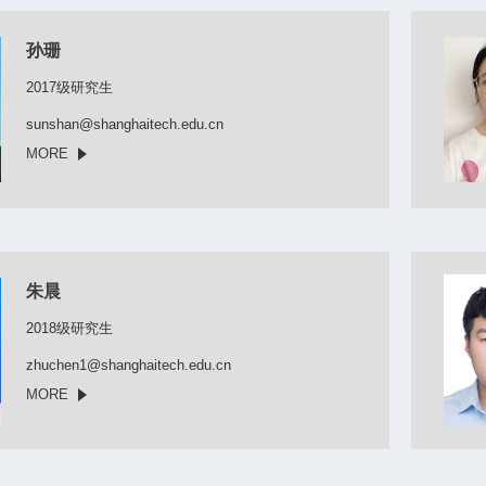
孙珊
2017级研究生
sunshan@shanghaitech.edu.cn
MORE
朱晨
2018级研究生
zhuchen1@shanghaitech.edu.cn
MORE