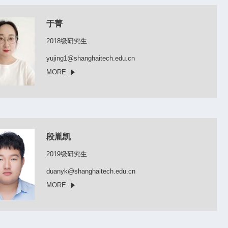
于菁
2018级研究生
yujing1@shanghaitech.edu.cn
MORE
段胤凯
2019级研究生
duanyk@shanghaitech.edu.cn​
MORE