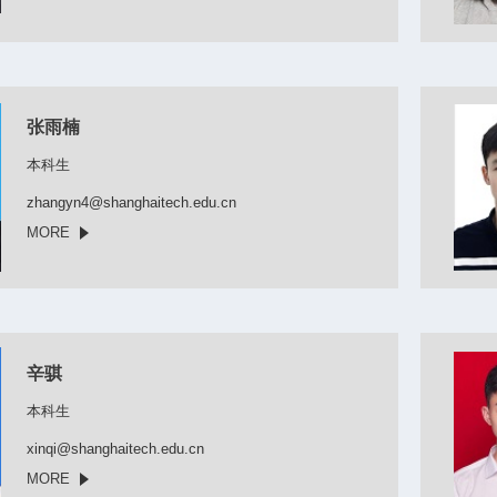
张雨楠
本科生
zhangyn4@shanghaitech.edu.cn
MORE
辛骐
本科生
xinqi@shanghaitech.edu.cn
MORE