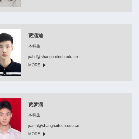
贾涵迪
本科生
jiahd@shanghaitech.edu.cn
MORE
贾梦涵
本科生
jiamh@shanghaitech.edu.cn
MORE