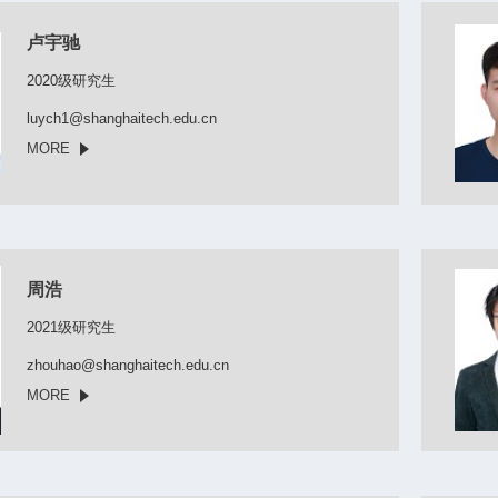
卢宇驰
2020级研究生
luych1@shanghaitech.edu.cn
MORE
周浩
2021级研究生
zhouhao@shanghaitech.edu.cn
MORE